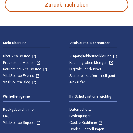
Zurück nach oben
Footer Navigation
Mehr über uns
VitalSource-Ressourcen
Über VitalSource
Zugänglichkeitserklärung
Presse und Medien
Kauf in großen Mengen
Karriere bei VitalSource
Digitale Lehrbücher
VitalSource-Events
Sicher einkaufen. Intelligent
VitalSource Blog
einkaufen
Wir helfen gerne
Ihr Schutz ist uns wichtig
Rückgaberichtlinien
Datenschutz
FAQs
Bedingungen
VitalSource Support
Cookie-Richtlinie
Cookie-Einstellungen