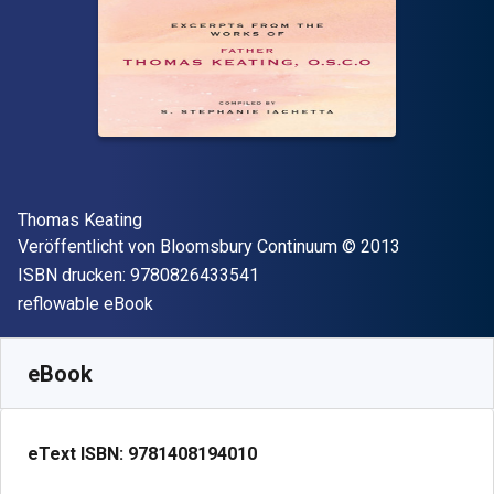
Autor(en)
Thomas Keating
Verleger
Copyright
Veröffentlicht von
Bloomsbury Continuum
© 2013
"ISBN-13 9780826433541"
ISBN drucken:
9780826433541
Format
reflowable eBook
Verfügbar ab
€
13.74
EUR
SKU:
9781408194010R180
eBook
eText ISBN:
9781408194010