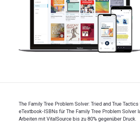
The Family Tree Problem Solver: Tried and True Tactics
eTextbook-ISBNs für The Family Tree Problem Solver 
Arbeiten mit VitalSource bis zu 80% gegenüber Druck.
The Family Tree Problem Solver: Tried and True Tactic