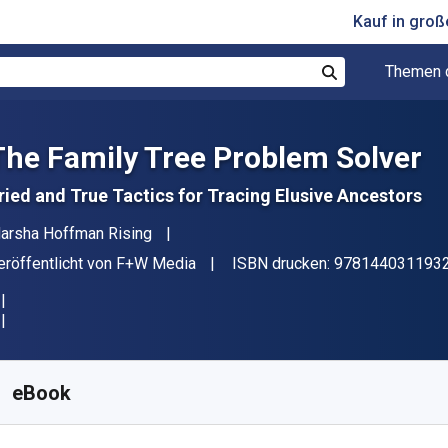
Kauf in gro
Themen 
Suchen
The Family Tree Problem Solver
ried and True Tactics for Tracing Elusive Ancestors
utor(en)
arsha Hoffman Rising
erleger
eröffentlicht von
F+W Media
ISBN drucken:
978144031193
erfügbar ab
€
20.53
EUR
KU:
9781440311949
eBook