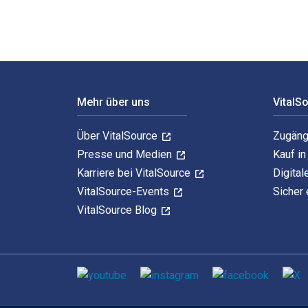
Footer Navigation
Mehr über uns
VitalS
Über VitalSource
Zugäng
Presse und Medien
Kauf i
Karriere bei VitalSource
Digital
VitalSource-Events
Sicher 
VitalSource Blog
Sozialen Medien