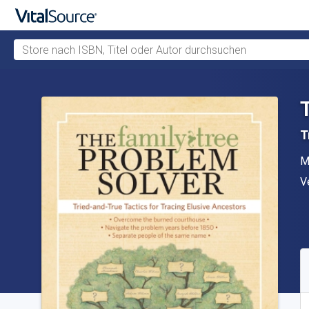
Store nach ISBN, Titel oder Autor durchsuchen
Zum Hauptinhalt springen
T
A
M
V
V
V
S