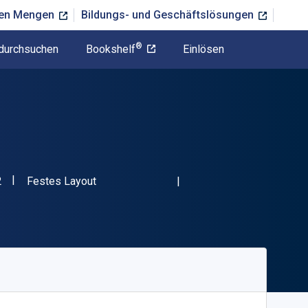
ßen Mengen
Bildungs- und Geschäftslösungen
®
durchsuchen
Bookshelf
Einlösen
"ISBN-13 9781440311932"
Format
2
Festes Layout