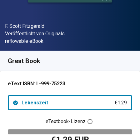
Autor(en)
F. Scott Fitzgerald
Verleger
Veröffentlicht von
Originals
Format
reflowable eBook
Verfügbar ab
€
1.29
EUR
SKU:
L-999-75223
Great Book
eText ISBN:
L-999-75223
Lebenszeit
€1.29
eTextbook-Lizenz
Digitalen Lizenzdialo
€1.29 EUR