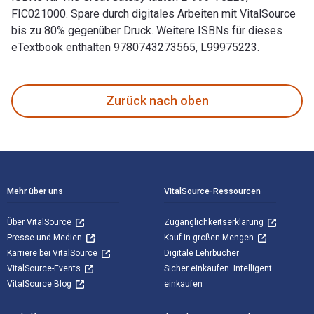
FIC021000. Spare durch digitales Arbeiten mit VitalSource
bis zu 80% gegenüber Druck. Weitere ISBNs für dieses
eTextbook enthalten 9780743273565, L99975223.
The Great Gatsby verfasst von F. Scott Fitzgerald und veröff
Zurück nach oben
Footer Navigation
Mehr über uns
VitalSource-Ressourcen
Über VitalSource
Zugänglichkeitserklärung
Presse und Medien
Kauf in großen Mengen
Karriere bei VitalSource
Digitale Lehrbücher
VitalSource-Events
Sicher einkaufen. Intelligent
VitalSource Blog
einkaufen