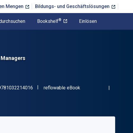
ßen Mengen
Bildungs- und Geschäftslösungen
®
durchsuchen
Bookshelf
Einlösen
d Managers
"ISBN-13 9781032214016"
Format
9781032214016
reflowable eBook