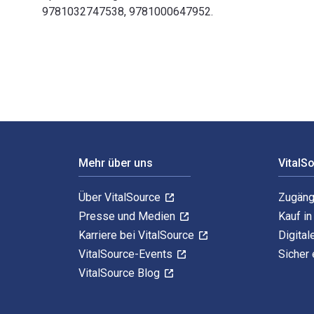
9781032747538, 9781000647952.
The Green Six Sigma Handbook: A Complete Guide for L
Footer Navigation
Mehr über uns
VitalS
Über VitalSource
Zugäng
Presse und Medien
Kauf i
Karriere bei VitalSource
Digital
VitalSource-Events
Sicher 
VitalSource Blog