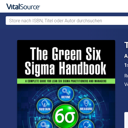
Store nach ISBN, Titel oder Autor durchsuchen
Zum Hauptinhalt springen
A
1
A
R
V
V
V
S