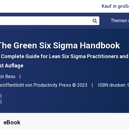
Kauf in gro
Themen 
Suchen
The Green Six Sigma Handbook
 Complete Guide for Lean Six Sigma Practitioners an
st Auflage
utor(en)
on Basu
erleger
Copyright
eröffentlicht von
Productivity Press
© 2023
ISBN drucken:
erfügbar ab
€
36.49
EUR
KU:
9781000648003R180
eBook