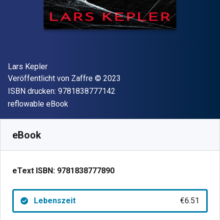
Autor(en)
Lars Kepler
Verleger
Copyright
Veröffentlicht von
Zaffre
© 2023
"ISBN-13 9781838777142"
ISBN drucken:
9781838777142
Format
reflowable eBook
Verfügbar ab
€
6.51
EUR
SKU:
9781838777890
eBook
eText ISBN:
9781838777890
Lebenszeit
€6.51