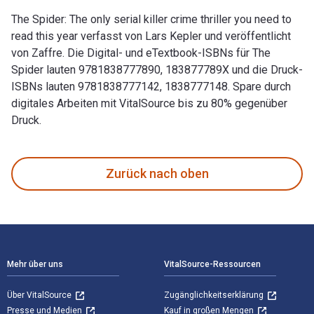
The Spider: The only serial killer crime thriller you need to
read this year verfasst von Lars Kepler und veröffentlicht
von Zaffre. Die Digital- und eTextbook-ISBNs für The
Spider lauten 9781838777890, 183877789X und die Druck-
ISBNs lauten 9781838777142, 1838777148. Spare durch
digitales Arbeiten mit VitalSource bis zu 80% gegenüber
Druck.
The Spider: The only serial killer crime thriller you need t
Zurück nach oben
Footer Navigation
Mehr über uns
VitalSource-Ressourcen
Über VitalSource
Zugänglichkeitserklärung
Presse und Medien
Kauf in großen Mengen