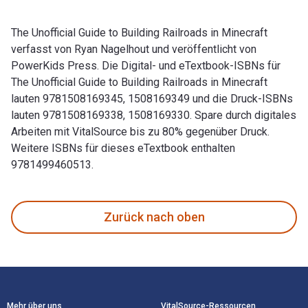
The Unofficial Guide to Building Railroads in Minecraft
verfasst von Ryan Nagelhout und veröffentlicht von
PowerKids Press. Die Digital- und eTextbook-ISBNs für
The Unofficial Guide to Building Railroads in Minecraft
lauten 9781508169345, 1508169349 und die Druck-ISBNs
lauten 9781508169338, 1508169330. Spare durch digitales
Arbeiten mit VitalSource bis zu 80% gegenüber Druck.
Weitere ISBNs für dieses eTextbook enthalten
9781499460513.
The Unofficial Guide to Building Railroads in Minecraft ver
Zurück nach oben
Footer Navigation
Mehr über uns
VitalSource-Ressourcen