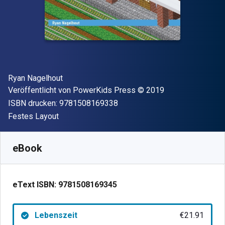
Autor(en)
Ryan Nagelhout
Verleger
Copyright
Veröffentlicht von
PowerKids Press
© 2019
"ISBN-13 9781508169338"
ISBN drucken:
9781508169338
Format
Festes Layout
Verfügbar ab
€
21.91
EUR
SKU:
9781508169345
eBook
eText ISBN:
9781508169345
Lebenszeit
€21.91