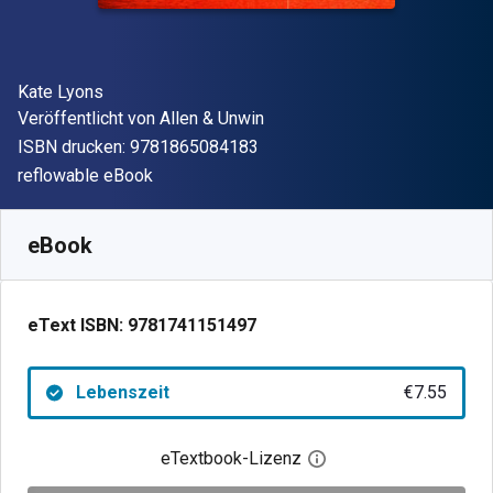
Autor(en)
Kate Lyons
Verleger
Veröffentlicht von
Allen & Unwin
"ISBN-13 9781865084183"
ISBN drucken:
9781865084183
Format
reflowable eBook
Verfügbar ab
€
7.55
EUR
SKU:
9781741151497
eBook
eText ISBN:
9781741151497
Lebenszeit
€7.55
eTextbook-Lizenz
Digitalen Lizenzdialo