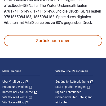
eTextbook-ISBNs für The Water Underneath lauten
9781741151497, 174115149X und die Druck-ISBNs lauten
9781865084183, 1865084182. Spare durch digitales
Arbeiten mit VitalSource bis zu 80% gegenüber Druck.
The Water Underneath verfasst von Kate Lyons und veröffent
Zurück nach oben
Footer Navigation
Mehr über uns
VitalSource-Ressourcen
Über VitalSource
Zugänglichkeitserklärung
Presse und Medien
Kauf in großen Mengen
Karriere bei VitalSource
Digitale Lehrbücher
VitalSource-Events
Sicher einkaufen. Intelligent
VitalSource Blog
einkaufen