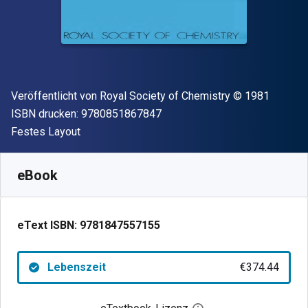
Verleger
Copyright
Veröffentlicht von
Royal Society of Chemistry
© 1981
"ISBN-13 9780851867847"
ISBN drucken:
9780851867847
Format
Festes Layout
Verfügbar ab
€
374.44
EUR
SKU:
9781847557155
eBook
eText ISBN:
9781847557155
Lebenszeit
€374.44