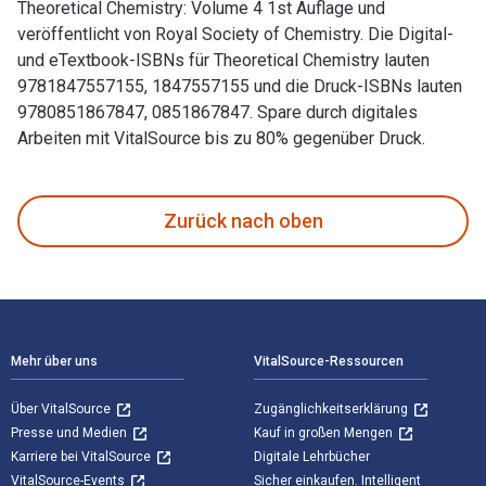
Theoretical Chemistry: Volume 4 1st Auflage und
veröffentlicht von Royal Society of Chemistry. Die Digital-
und eTextbook-ISBNs für Theoretical Chemistry lauten
9781847557155, 1847557155 und die Druck-ISBNs lauten
9780851867847, 0851867847. Spare durch digitales
Arbeiten mit VitalSource bis zu 80% gegenüber Druck.
Theoretical Chemistry: Volume 4 1st Auflage und veröffentli
Zurück nach oben
Footer Navigation
Mehr über uns
VitalSource-Ressourcen
Über VitalSource
Zugänglichkeitserklärung
Presse und Medien
Kauf in großen Mengen
Karriere bei VitalSource
Digitale Lehrbücher
VitalSource-Events
Sicher einkaufen. Intelligent