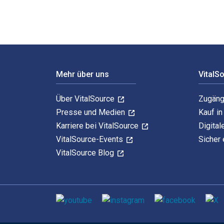
Footer Navigation
Mehr über uns
VitalS
Über VitalSource
Zugäng
Presse und Medien
Kauf i
Karriere bei VitalSource
Digital
VitalSource-Events
Sicher 
VitalSource Blog
Sozialen Medien