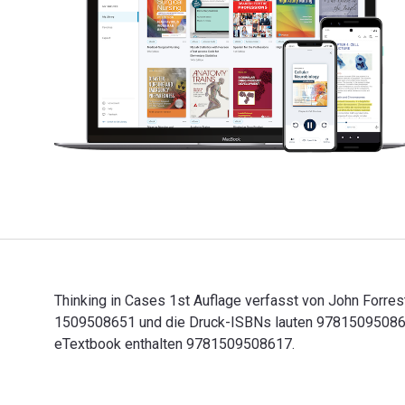
Thinking in Cases 1st Auflage verfasst von John Forres
1509508651 und die Druck-ISBNs lauten 9781509508624,
eTextbook enthalten 9781509508617.
Thinking in Cases 1st Auflage verfasst von John Forre