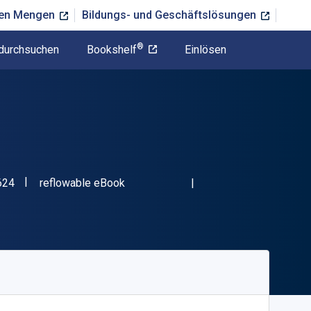
ßen Mengen
Bildungs- und Geschäftslösungen
®
durchsuchen
Bookshelf
Einlösen
"ISBN-13 9781509508624"
Format
624
reflowable eBook