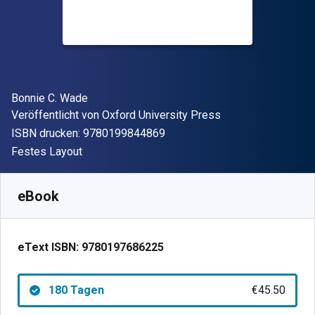
Autor(en)
Bonnie C. Wade
Verleger
Veröffentlicht von
Oxford University Press
"ISBN-13 9780199844869"
ISBN drucken:
9780199844869
Format
Festes Layout
Verfügbar ab
€
45.50
EUR
SKU:
9780197686225R180
eBook
eText ISBN:
9780197686225
180 Tagen
€45.50