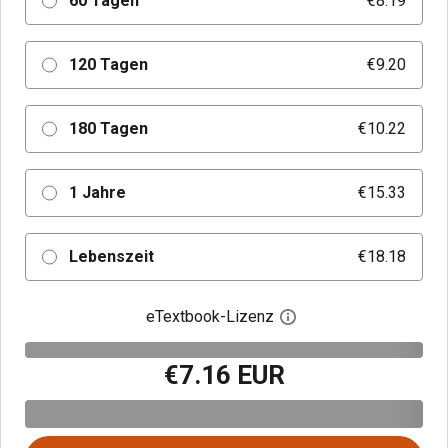
60 Tagen
€8.19
120 Tagen
€9.20
180 Tagen
€10.22
1 Jahre
€15.33
Lebenszeit
€18.18
eTextbook-Lizenz
Digitalen Lizenzdialo
€7.16 EUR