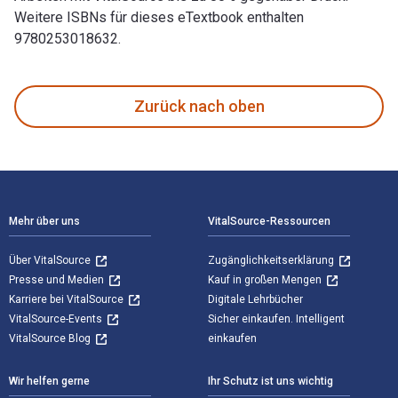
Weitere ISBNs für dieses eTextbook enthalten
9780253018632.
Transition 111: New Narratives of Haiti verfasst von IU Pre
Zurück nach oben
Footer Navigation
Mehr über uns
VitalSource-Ressourcen
Über VitalSource
Zugänglichkeitserklärung
Presse und Medien
Kauf in großen Mengen
Karriere bei VitalSource
Digitale Lehrbücher
VitalSource-Events
Sicher einkaufen. Intelligent
VitalSource Blog
einkaufen
Wir helfen gerne
Ihr Schutz ist uns wichtig