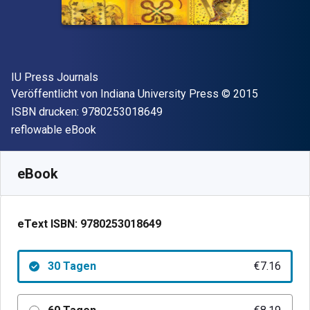
Autor(en)
IU Press Journals
Verleger
Copyright
Veröffentlicht von
Indiana University Press
© 2015
"ISBN-13 9780253018649"
ISBN drucken:
9780253018649
Format
reflowable eBook
Verfügbar ab
€
7.16
EUR
SKU:
9780253018649R30
eBook
eText ISBN:
9780253018649
30 Tagen
€7.16