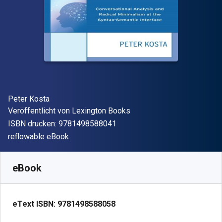
Autor(en)
Peter Kosta
Verleger
Veröffentlicht von
Lexington Books
"ISBN-13 9781498588041"
ISBN drucken:
9781498588041
Format
reflowable eBook
Verfügbar ab
€
60.50
EUR
SKU:
9781498588058R180
eBook
eText ISBN:
9781498588058