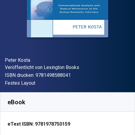
Autor(en)
Peter Kosta
Verleger
Veröffentlicht von
Lexington Books
"ISBN-13 9781498588041"
ISBN drucken:
9781498588041
Format
Festes Layout
Verfügbar ab
€
60.50
EUR
SKU:
9781978750159R180
eBook
eText ISBN:
9781978750159