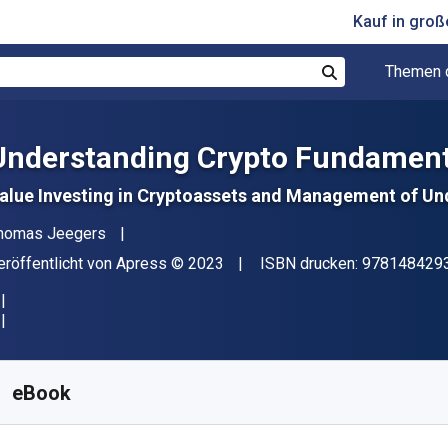
Kauf in gro
Themen 
Suchen
Understanding Crypto Fundament
alue Investing in Cryptoassets and Management of Und
utor(en)
homas Jeegers
erleger
Copyright
eröffentlicht von
Apress
© 2023
ISBN drucken:
978148429
erfügbar ab
€
36.99
EUR
KU:
9781484293096
eBook