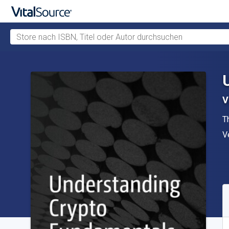
Store nach ISBN, Titel oder Autor durchsuchen
Zum Hauptinhalt springen
V
A
T
V
V
V
S