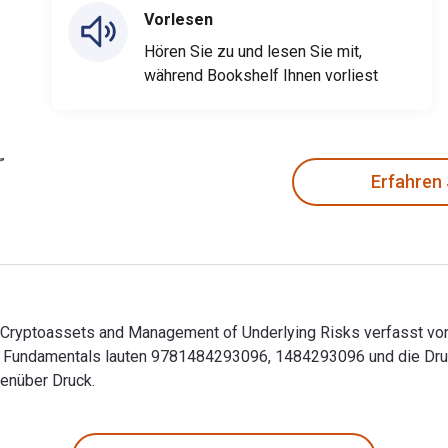
Vorlesen
Hören Sie zu und lesen Sie mit,
während Bookshelf Ihnen vorliest
Erfahren
n Cryptoassets and Management of Underlying Risks verfasst vo
pto Fundamentals lauten 9781484293096, 1484293096 und die D
genüber Druck.
n Cryptoassets and Management of Underlying Risks verfasst v