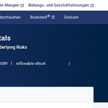
ßen Mengen
Bildungs- und Geschäftslösungen
®
durchsuchen
Bookshelf
Einlösen
als
erlying Risks
"ISBN-13 9781484293089"
Format
3089
reflowable eBook