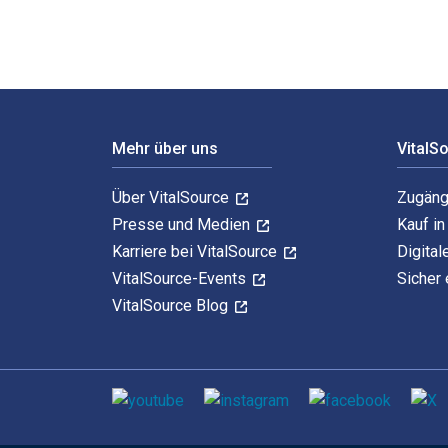
Footer Navigation
Mehr über uns
VitalS
Über VitalSource
Zugäng
Presse und Medien
Kauf i
Karriere bei VitalSource
Digital
VitalSource-Events
Sicher 
VitalSource Blog
Sozialen Medien