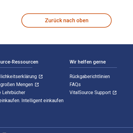
hange and Economic Collapse 1st Auflage verfasst von Thomas 
Zurück nach oben
ource-Ressourcen
Wir helfen gerne
lichkeitserklärung
Rückgaberichtlinien
n großen Mengen
FAQs
e Lehrbücher
VitalSource Support
einkaufen. Intelligent einkaufen