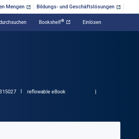
ßen Mengen
Bildungs- und Geschäftslösungen
®
durchsuchen
Bookshelf
Einlösen
"ISBN-13 9781032315027"
Format
315027
reflowable eBook