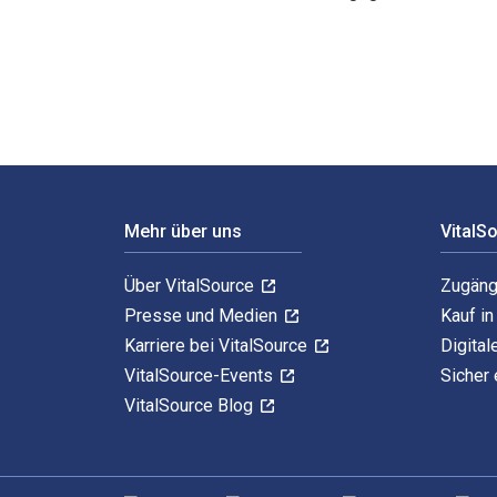
Understanding Global Crises: From Covid to Climate C
Footer Navigation
Mehr über uns
VitalS
Über VitalSource
Zugäng
Presse und Medien
Kauf i
Karriere bei VitalSource
Digital
VitalSource-Events
Sicher 
VitalSource Blog