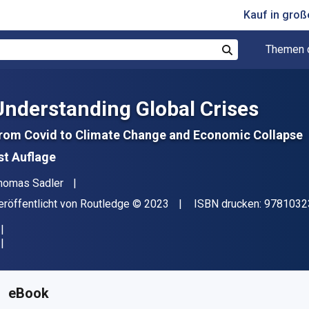
Kauf in gro
Themen 
Suchen
Understanding Global Crises
rom Covid to Climate Change and Economic Collapse
st Auflage
utor(en)
homas Sadler
erleger
Copyright
eröffentlicht von
Routledge
© 2023
ISBN drucken:
9781032
erfügbar ab
€
21.19
EUR
KU:
9781032378480R180
eBook