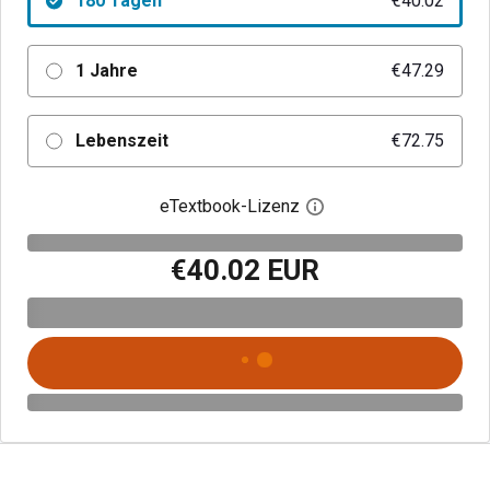
180 Tagen
€40.02
1 Jahre
€47.29
Lebenszeit
€72.75
eTextbook-Lizenz
Digitalen Lizenzdialo
€40.02 EUR