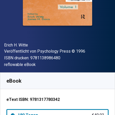
Autor(en)
Erich H. Witte
Verleger
Copyright
Veröffentlicht von
Psychology Press
© 1996
"ISBN-13 9781138986480"
ISBN drucken:
9781138986480
Format
reflowable eBook
Verfügbar ab
€
40.02
EUR
SKU:
9781317780342R180
eBook
eText ISBN:
9781317780342