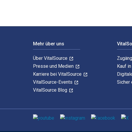
Footer Navigation
Mehr über uns
VitalS
Über VitalSource
Zugäng
Presse und Medien
Kauf i
Karriere bei VitalSource
Digital
VitalSource-Events
Sicher 
VitalSource Blog
Sozialen Medien