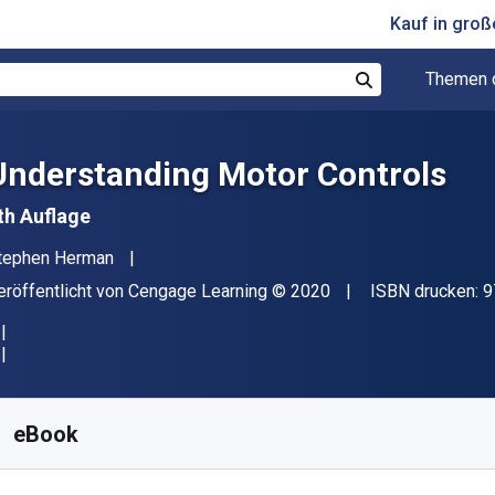
Kauf in gro
Themen 
Suchen
Understanding Motor Controls
th Auflage
utor(en)
tephen Herman
erleger
Copyright
eröffentlicht von
Cengage Learning
© 2020
ISBN drucken:
9
erfügbar ab
€
66.27
EUR
KU:
9798214355580
eBook