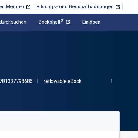
ßen Mengen
Bildungs- und Geschäftslösungen
®
durchsuchen
Bookshelf
Einlösen
"ISBN-13 9781337798686"
Format
781337798686
reflowable eBook