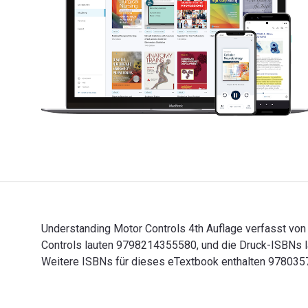
Understanding Motor Controls 4th Auflage verfasst von
Controls lauten 9798214355580, und die Druck-ISBNs l
Weitere ISBNs für dieses eTextbook enthalten 97803
Understanding Motor Controls 4th Auflage verfasst vo