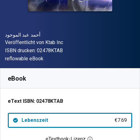
Autor(en)
أحمد عبد الموجود
Verleger
Veröffentlicht von
Ktab Inc
"ISBN-13 02478KTAB"
ISBN drucken:
02478KTAB
Format
reflowable eBook
Verfügbar ab
€
7.69
EUR
SKU:
02478KTAB
eBook
eText ISBN:
02478KTAB
Lebenszeit
€7.69
eTextbook-Lizenz
Digitalen Lizenzdialo