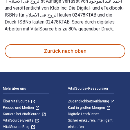
الروح فى الاسلام 1st Auflage verfasst von أحمد عبد الموجود
und veröffentlicht von Ktab Inc. Die Digital- und eTextbook-
ISBNs für الروح فى الاسلام lauten 02478KTAB und die
Druck-ISBNs lauten 02478KTAB. Spare durch digitales
Arbeiten mit VitalSource bis zu 80% gegenüber Druck.
Zurück nach oben
Footer Navigation
Mehr über uns
VitalSource-Ressourcen
Über VitalSource
Zugänglichkeitserklärung
Presse und Medien
Kauf in großen Mengen
Karriere bei VitalSource
Digitale Lehrbücher
VitalSource-Events
Sicher einkaufen. Intelligent
VitalSource Blog
einkaufen