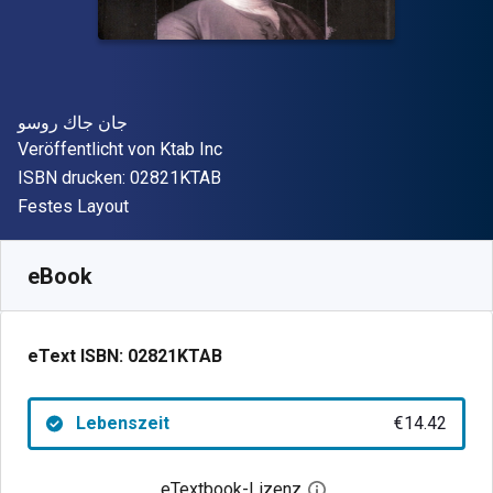
Autor(en)
جان جاك روسو
Verleger
Veröffentlicht von
Ktab Inc
"ISBN-13 02821KTAB"
ISBN drucken:
02821KTAB
Format
Festes Layout
Verfügbar ab
€
14.42
EUR
SKU:
02821KTAB
eBook
eText ISBN:
02821KTAB
Lebenszeit
€14.42
eTextbook-Lizenz
Digitalen Lizenzdialo