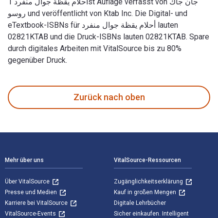
أحلام يقظة جوال منفرد 1st Auflage verfasst von جان جاك
روسو und veröffentlicht von Ktab Inc. Die Digital- und
eTextbook-ISBNs für أحلام يقظة جوال منفرد lauten
02821KTAB und die Druck-ISBNs lauten 02821KTAB. Spare
durch digitales Arbeiten mit VitalSource bis zu 80%
gegenüber Druck.
Zurück nach oben
Footer Navigation
Mehr über uns
VitalSource-Ressourcen
Über VitalSource
Zugänglichkeitserklärung
Presse und Medien
Kauf in großen Mengen
Karriere bei VitalSource
Digitale Lehrbücher
VitalSource-Events
Sicher einkaufen. Intelligent