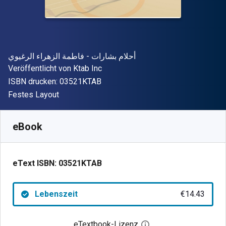
Autor(en)
أحلام بشارات - فاطمة الزهراء الرغيوي
Verleger
Veröffentlicht von
Ktab Inc
"ISBN-13 03521KTAB"
ISBN drucken:
03521KTAB
Format
Festes Layout
Verfügbar ab
€
14.43
EUR
SKU:
03521KTAB
eBook
eText ISBN:
03521KTAB
Lebenszeit
€14.43
eTextbook-Lizenz
Digitalen Lizenzdialo