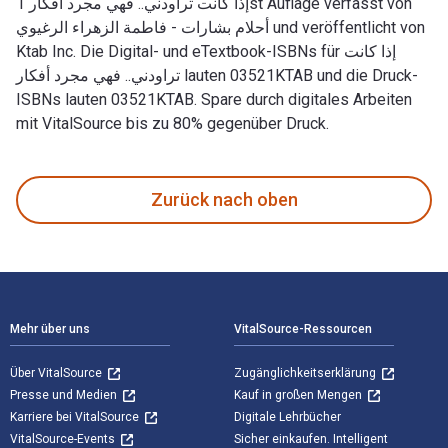
إذا كانت تراودني.. فهي مجرد أفكار 1st Auflage verfasst von
أحلام بشارات - فاطمة الزهراء الرغيوي und veröffentlicht von
Ktab Inc. Die Digital- und eTextbook-ISBNs für إذا كانت
تراودني.. فهي مجرد أفكار lauten 03521KTAB und die Druck-
ISBNs lauten 03521KTAB. Spare durch digitales Arbeiten
mit VitalSource bis zu 80% gegenüber Druck.
Zurück nach oben
Footer Navigation
Mehr über uns
VitalSource-Ressourcen
Über VitalSource
Zugänglichkeitserklärung
Presse und Medien
Kauf in großen Mengen
Karriere bei VitalSource
Digitale Lehrbücher
VitalSource-Events
Sicher einkaufen. Intelligent