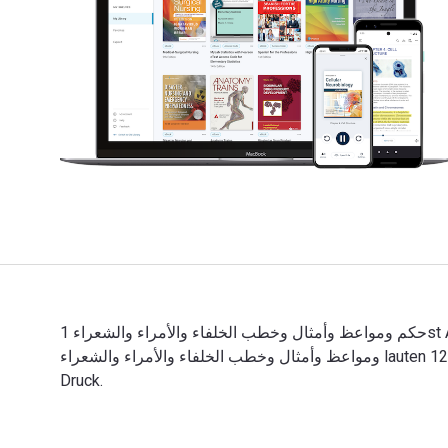
حكم ومواعظ وأمثال وخطب الخلفاء والأمراء والشعراء 1st Auflage verfasst von رجب محمود إبراهيم بخيت und veröffentlicht von Ktab Inc. Die Digital- und eTextbook-ISBNs für حكم
ومواعظ وأمثال وخطب الخلفاء والأمراء والشعراء lauten 12407KTAB und die Druck-ISBNs lauten 12407KTAB. Spare durch digitales Arbeiten mit VitalSource bis zu 80% gegenüber
Druck.