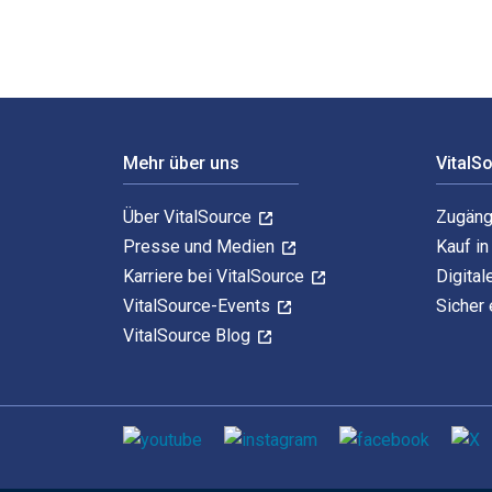
Footer Navigation
Mehr über uns
VitalS
Über VitalSource
Zugäng
Presse und Medien
Kauf i
Karriere bei VitalSource
Digital
VitalSource-Events
Sicher 
VitalSource Blog
Sozialen Medien