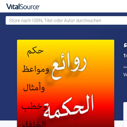
Store nach ISBN, Titel oder Autor durchsuchen
Zum Hauptinhalt springen
1
A
ت
V
V
V
S