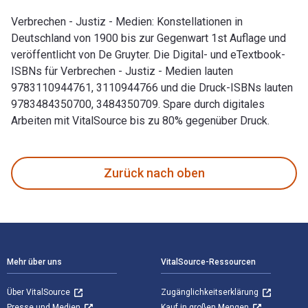
Verbrechen - Justiz - Medien: Konstellationen in
Deutschland von 1900 bis zur Gegenwart 1st Auflage und
veröffentlicht von De Gruyter. Die Digital- und eTextbook-
ISBNs für Verbrechen - Justiz - Medien lauten
9783110944761, 3110944766 und die Druck-ISBNs lauten
9783484350700, 3484350709. Spare durch digitales
Arbeiten mit VitalSource bis zu 80% gegenüber Druck.
Verbrechen - Justiz - Medien: Konstellationen in Deutschlan
Zurück nach oben
Footer Navigation
Mehr über uns
VitalSource-Ressourcen
Über VitalSource
Zugänglichkeitserklärung
Presse und Medien
Kauf in großen Mengen