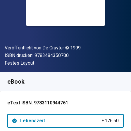
Verleger
Copyright
Veröffentlicht von
De Gruyter
© 1999
"ISBN-13 9783484350700"
ISBN drucken:
9783484350700
Format
Festes Layout
Verfügbar ab
€
176.50
EUR
SKU:
9783110944761
eBook
eText ISBN:
9783110944761
Lebenszeit
€176.50