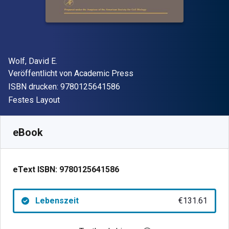
Autor(en)
Wolf, David E.
Verleger
Veröffentlicht von
Academic Press
"ISBN-13 9780125641586"
ISBN drucken:
9780125641586
Format
Festes Layout
Verfügbar ab
€
131.61
EUR
SKU:
9780125641586
eBook
eText ISBN:
9780125641586
Lebenszeit
€131.61