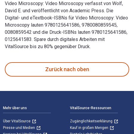
Video Microscopy: Video Microscopy verfasst von Wolf,
David E. und veröffentlicht von Academic Press. Die
Digital- und eTextbook-ISBNs für Video Microscopy: Video
Microscopy lauten 9780125641586, 9780080859545,
0080859542 und die Druck-ISBNs lauten 9780125641586,
0125641583. Spare durch digitales Arbeiten mit
VitalSource bis zu 80% gegenüber Druck.
Video Microscopy: Video Microscopy verfasst von Wolf, Davi
Zurück nach oben
Footer Navigation
Mehr über uns
VitalSource-Ressourcen
Über VitalSource
Zugänglichkeitserklärung
Presse und Medien
Kauf in großen Mengen