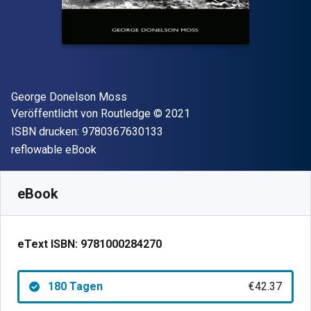
Autor(en)
George Donelson Moss
Verleger
Copyright
Veröffentlicht von
Routledge
© 2021
"ISBN-13 9780367630133"
ISBN drucken:
9780367630133
Format
reflowable eBook
Verfügbar ab
€
42.37
EUR
SKU:
9781000284270R180
eBook
eText ISBN:
9781000284270
180 Tagen
€42.37