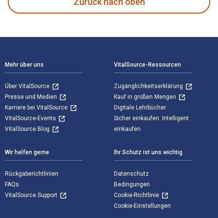
Zurück nach oben
Footer Navigation
Mehr über uns
VitalSource-Ressourcen
Über VitalSource
Zugänglichkeitserklärung
Presse und Medien
Kauf in großen Mengen
Karriere bei VitalSource
Digitale Lehrbücher
VitalSource-Events
Sicher einkaufen. Intelligent
VitalSource Blog
einkaufen
Wir helfen gerne
Ihr Schutz ist uns wichtig
Rückgaberichtlinien
Datenschutz
FAQs
Bedingungen
VitalSource Support
Cookie-Richtlinie
Cookie-Einstellungen