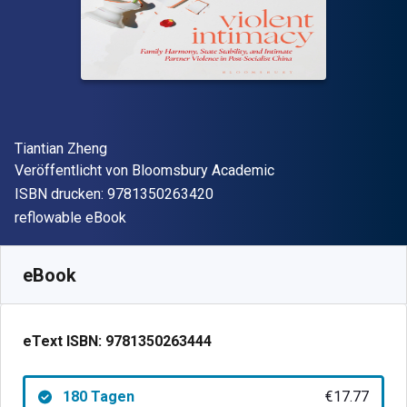
Autor(en)
Tiantian Zheng
Verleger
Veröffentlicht von
Bloomsbury Academic
"ISBN-13 9781350263420"
ISBN drucken:
9781350263420
Format
reflowable eBook
Verfügbar ab
€
17.77
EUR
SKU:
9781350263444R180
eBook
eText ISBN:
9781350263444
180 Tagen
€17.77