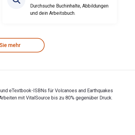
Durchsuche Buchinhalte, Abbildungen
und dein Arbeitsbuch.
 Sie mehr
al- und eTextbook-ISBNs für Volcanoes and Earthquakes
beiten mit VitalSource bis zu 80% gegenüber Druck.
gital- und eTextbook-ISBNs für Volcanoes and Earthquakes laut