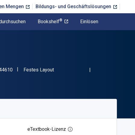
ßen Mengen
Bildungs- und Geschäftslösungen
®
durchsuchen
Bookshelf
Einlösen
"ISBN-13 9780711244610"
Format
44610
Festes Layout
eTextbook-Lizenz
Digitalen Lizenzdialog öffnen