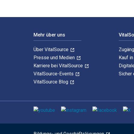
Footer Navigation
Mehr über uns
VitalS
Über VitalSource
Zugäng
Presse und Medien
Kauf i
Karriere bei VitalSource
Digital
VitalSource-Events
Sicher 
VitalSource Blog
Sozialen Medien
Bildungs- und Geschäftslösungen