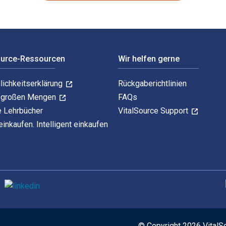
ource-Ressourcen
Wir helfen gerne
lichkeitserklärung
Rückgaberichtlinien
n großen Mengen
FAQs
e Lehrbücher
VitalSource Support
einkaufen. Intelligent einkaufen
U
© Copyright 2026 VitalS