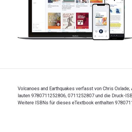
Volcanoes and Earthquakes verfasst von Chris Oxlade; A
lauten 9780711252806, 0711252807 und die Druck-ISBN
Weitere ISBNs für dieses eTextbook enthalten 97807
Volcanoes and Earthquakes verfasst von Chris Oxlade;