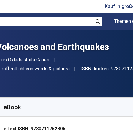
Kauf in gro
Themen 
Suchen
Volcanoes and Earthquakes
utor(en)
hris Oxlade; Anita Ganeri
erleger
eröffentlicht von
words & pictures
ISBN drucken:
97807112
erfügbar ab
€
14.97
EUR
KU:
9780711252806
eBook
eText ISBN:
9780711252806