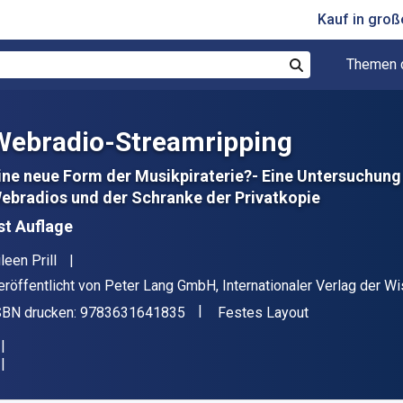
Kauf in gro
Themen 
Suchen
Webradio-Streamripping
ine neue Form der Musikpiraterie?- Eine Untersuchung
ebradios und der Schranke der Privatkopie
st Auflage
utor(en)
leen Prill
erleger
eröffentlicht von
Peter Lang GmbH, Internationaler Verlag der 
"ISBN-13 9783631641835"
Format
SBN drucken:
9783631641835
Festes Layout
erfügbar ab
€
97.37
EUR
KU:
9783653033847