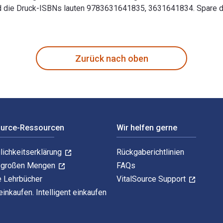
die Druck-ISBNs lauten 9783631641835, 3631641834. Spare durc
erie?- Eine Untersuchung des urheberrechtlichen Rahmens fuer 
Zurück nach oben
ource-Ressourcen
Wir helfen gerne
lichkeitserklärung
Rückgaberichtlinien
n großen Mengen
FAQs
e Lehrbücher
VitalSource Support
einkaufen. Intelligent einkaufen