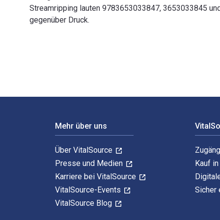
Streamripping lauten 9783653033847, 3653033845 und 
gegenüber Druck.
Webradio-Streamripping: Eine neue Form der Musikpirat
Footer Navigation
Mehr über uns
VitalS
Über VitalSource
Zugäng
Presse und Medien
Kauf i
Karriere bei VitalSource
Digital
VitalSource-Events
Sicher 
VitalSource Blog