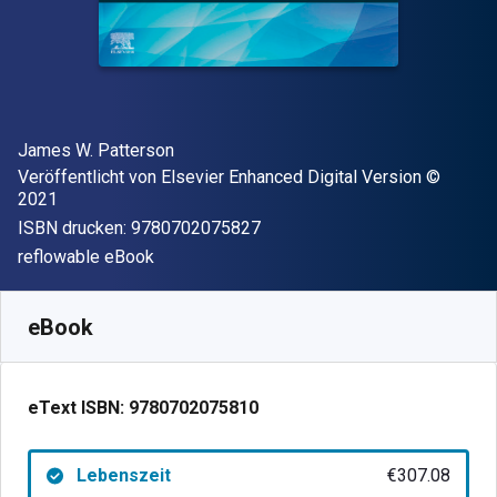
Autor(en)
James W. Patterson
Verleger
Copyrigh
Veröffentlicht von
Elsevier Enhanced Digital Version
©
2021
"ISBN-13 9780702075827"
ISBN drucken:
9780702075827
Format
reflowable eBook
Verfügbar ab
€
307.08
EUR
SKU:
9780702075810
eBook
eText ISBN:
9780702075810
Lebenszeit
€307.08