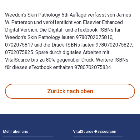
Weedon's Skin Pathology 5th Auflage verfasst von James
W. Patterson und veröffentlicht von Elsevier Enhanced
Digital Version. Die Digital- und eTextbook-ISBNs für
Weedon's Skin Pathology lauten 9780702075810,
0702075817 und die Druck-ISBNs lauten 9780702075827,
0702075825. Spare durch digitales Arbeiten mit
VitalSource bis zu 80% gegenüber Druck. Weitere ISBNs
für dieses eTextbook enthalten 9780702075834.
Weedon's Skin Pathology 5th Auflage verfasst von James W. 
Zurück nach oben
Footer Navigation
Mehr über uns
VitalSource-Ressourcen