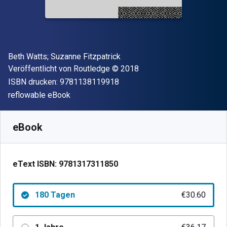
Autor(en)
Beth Watts; Suzanne Fitzpatrick
Verleger
Copyright
Veröffentlicht von
Routledge
© 2018
"ISBN-13 9781138119918"
ISBN drucken:
9781138119918
Format
reflowable eBook
Verfügbar ab
€
30.60
EUR
SKU:
9781317311850R180
eBook
eText ISBN:
9781317311850
180 Tagen
€30.60