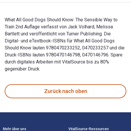
What All Good Dogs Should Know: The Sensible Way to
Train 2nd Auflage verfasst von Jack Volhard; Melissa
Bartlett und veröffentlicht von Turner Publishing. Die
Digital- und eTextbook-ISBNs für What All Good Dogs
Should Know lauten 9780470233252, 0470233257 und die
Druck-ISBNs lauten 9780470146798, 0470146796. Spare
durch digitales Arbeiten mit VitalSource bis zu 80%
gegenüber Druck.
What All Good Dogs Should Know: The Sensible Way to Train 2
Zurück nach oben
Footer Navigation
Mehr über uns
VitalSource-Ressourcen