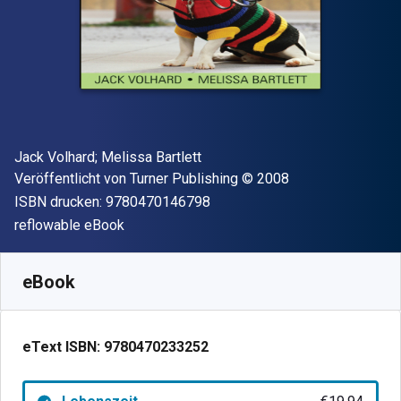
Autor(en)
Jack Volhard; Melissa Bartlett
Verleger
Copyright
Veröffentlicht von
Turner Publishing
© 2008
"ISBN-13 9780470146798"
ISBN drucken:
9780470146798
Format
reflowable eBook
Verfügbar ab
€
19.94
EUR
SKU:
9780470233252
eBook
eText ISBN:
9780470233252