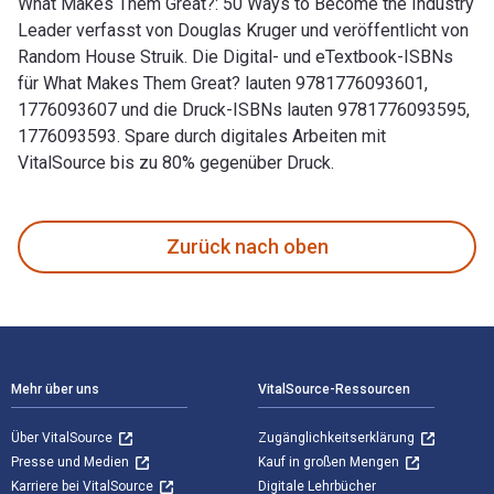
What Makes Them Great?: 50 Ways to Become the Industry
Leader verfasst von Douglas Kruger und veröffentlicht von
Random House Struik. Die Digital- und eTextbook-ISBNs
für What Makes Them Great? lauten 9781776093601,
1776093607 und die Druck-ISBNs lauten 9781776093595,
1776093593. Spare durch digitales Arbeiten mit
VitalSource bis zu 80% gegenüber Druck.
What Makes Them Great?: 50 Ways to Become the Industry Lea
Zurück nach oben
Footer Navigation
Mehr über uns
VitalSource-Ressourcen
Über VitalSource
Zugänglichkeitserklärung
Presse und Medien
Kauf in großen Mengen
Karriere bei VitalSource
Digitale Lehrbücher