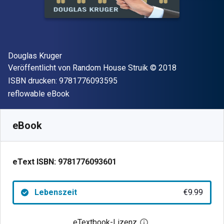
Autor(en)
Douglas Kruger
Verleger
Copyright
Veröffentlicht von
Random House Struik
© 2018
"ISBN-13 9781776093595"
ISBN drucken:
9781776093595
Format
reflowable eBook
Verfügbar ab
€
9.99
EUR
SKU:
9781776093601
eBook
eText ISBN:
9781776093601
Lebenszeit
€9.99
eTextbook-Lizenz
Digitalen Lizenzdialo