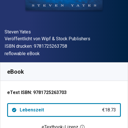
Autor(en)
Steven Yates
Verleger
Veröffentlicht von
Wipf & Stock Publishers
"ISBN-13 9781725263758"
ISBN drucken:
9781725263758
Format
reflowable eBook
Verfügbar ab
€
18.73
EUR
SKU:
9781725263703
eBook
eText ISBN:
9781725263703
Lebenszeit
€18.73
eTextbook-Lizenz
Digitalen Lizenzdialo