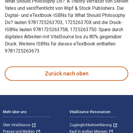
What Should Philosophy Do?: A Theory verfasst von Steven
Yates und veröffentlicht von Wipf & Stock Publishers. Die
Digital- und eTextbook-ISBNs für What Should Philosophy
Do? lauten 9781725263703, 172526370X und die Druck-
ISBNs lauten 9781725263758, 1725263750. Spare durch
digitales Arbeiten mit VitalSource bis zu 80% gegenüber
Druck. Weitere ISBNs für dieses eTextbook enthalten
9781725263673.
What Should Philosophy Do?: A Theory verfasst von Steven Y
Zurück nach oben
Footer Navigation
Mehr über uns
VitalSource-Ressourcen
Über VitalSource
Zugänglichkeitserklärung
Presse und Medien
Kauf in großen Mengen