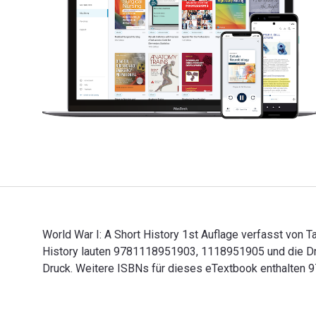
World War I: A Short History 1st Auflage verfasst von T
History lauten 9781118951903, 1118951905 und die Dr
Druck. Weitere ISBNs für dieses eTextbook enthalten
World War I: A Short History 1st Auflage verfasst von