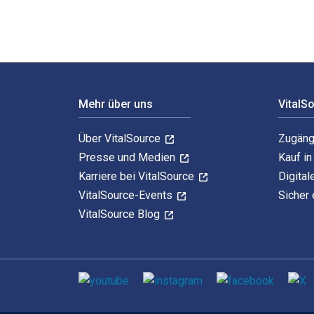
Footer Navigation
Mehr über uns
VitalS
Über VitalSource
Zugäng
Presse und Medien
Kauf i
Karriere bei VitalSource
Digital
VitalSource-Events
Sicher 
VitalSource Blog
Sozialen Medien