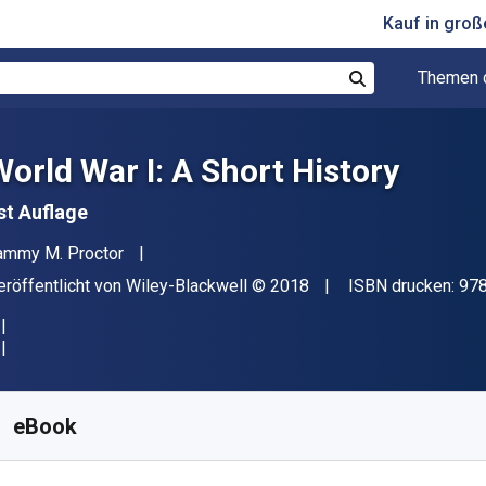
Kauf in gro
Themen 
Suchen
World War I: A Short History
st Auflage
utor(en)
ammy M. Proctor
erleger
Copyright
eröffentlicht von
Wiley-Blackwell
© 2018
ISBN drucken:
97
erfügbar ab
€
23.53
EUR
KU:
9781118951903
eBook