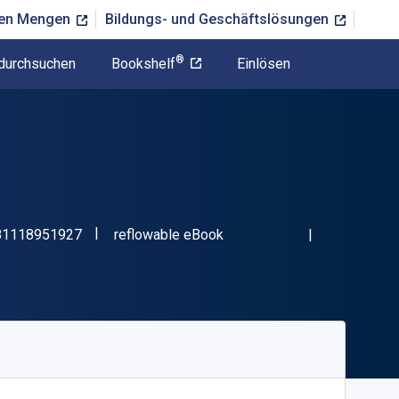
ßen Mengen
Bildungs- und Geschäftslösungen
®
durchsuchen
Bookshelf
Einlösen
"ISBN-13 9781118951927"
Format
81118951927
reflowable eBook