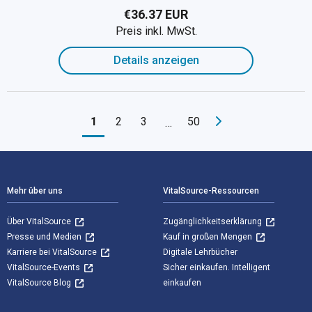
€36.37 EUR
Preis inkl. MwSt.
Details anzeigen
1
2
3
50
…
Footer Navigation
Mehr über uns
VitalSource-Ressourcen
Über VitalSource
Zugänglichkeitserklärung
Presse und Medien
Kauf in großen Mengen
Karriere bei VitalSource
Digitale Lehrbücher
VitalSource-Events
Sicher einkaufen. Intelligent
VitalSource Blog
einkaufen