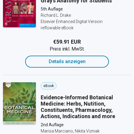
Gray's Anatomy for Students
5th Auflage
Richard L. Drake
Elsevier Enhanced Digital Version
reflowable eBook
€59.91 EUR
Preis inkl. MwSt.
Details anzeigen
eBook
Evidence-Informed Botanical
Medicine: Herbs, Nutition,
Constituents, Pharmacology,
Actions, Indications and more
2nd Auflage
Marisa Marciano, Nikita Vizniak