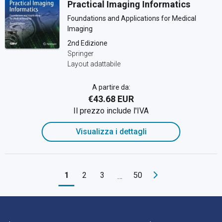
Practical Imaging Informatics
Foundations and Applications for Medical
Imaging
2nd Edizione
Springer
Layout adattabile
A partire da:
€43.68 EUR
Il prezzo include l'IVA
Visualizza i dettagli
1
2
3
50
…
Navigazione a piè di pagina