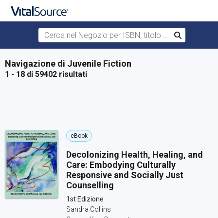
Cerca nel Negozio per ISBN, titolo o autore
Cerca
Passa al contenuto principale
Navigazione di Juvenile Fiction
1 - 18 di 59402 risultati
eBook
Decolonizing Health, Healing, and
Care: Embodying Culturally
Responsive and Socially Just
Counselling
1st Edizione
Sandra Collins