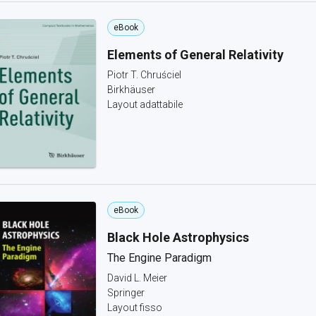
eBook
Elements of General Relativity
Piotr T. Chruściel
Birkhäuser
Layout adattabile
eBook
Black Hole Astrophysics
The Engine Paradigm
David L. Meier
Springer
Layout fisso