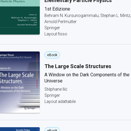
Elementary Particle Physics
1st Edizione
Behram N. Kursunogammalu; Stephan L. Mintz;
Arnold Perlmutter
Springer
Layout fisso
eBook
The Large Scale Structures
A Window on the Dark Components of the
Universe
Stéphane Ilić
Springer
Layout adattabile
eBook