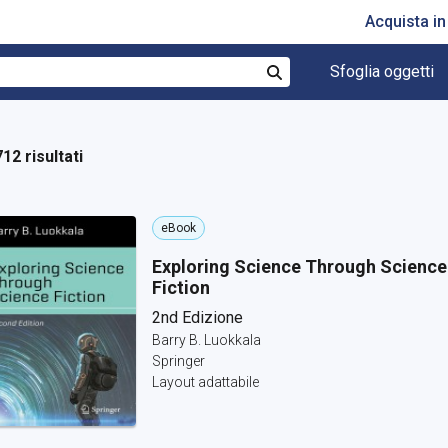
Acquista i
Sfoglia oggetti
Cerca
712 risultati
eBook
Exploring Science Through Science
Fiction
2nd Edizione
Barry B. Luokkala
Springer
Layout adattabile