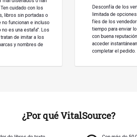
ar mal diseñados o han
Desconfía de los ve
Ten cuidado con los
limitada de opcione
, libros sin portadas o
fíes de los vendedor
 no funcionan e incluso
tiempo para enviar l
 no es una estafa". Los
con buena reputación
tratan de imitar a los
acceder instantáneame
marcas y nombres de
completar el pedido.
¿Por qué VitalSource?
dor de libros de texto
Con más de 50.