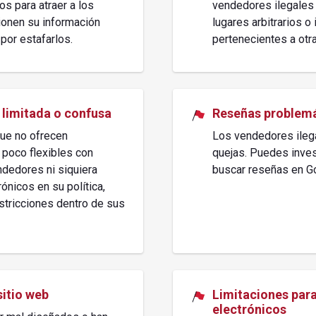
os para atraer a los
vendedores ilegales 
ionen su información
lugares arbitrarios 
 por estafarlos.
pertenecientes a otr
 limitada o confusa
Reseñas problemá
ue no ofrecen
Los vendedores ileg
 poco flexibles con
quejas. Puedes inves
dedores ni siquiera
buscar reseñas en Go
rónicos en su política,
stricciones dentro de sus
sitio web
Limitaciones para 
electrónicos