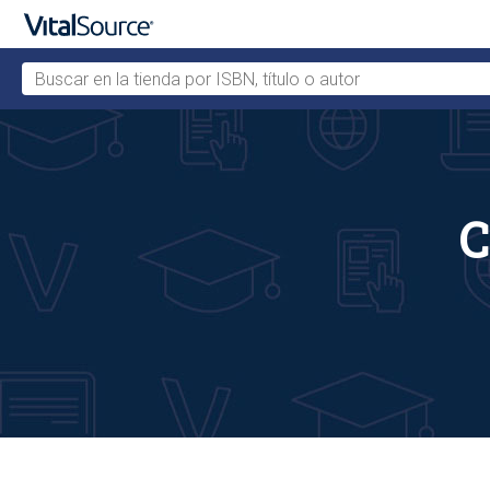
Buscar en la tienda por ISBN, título o autor
Saltar al contenido principal
C