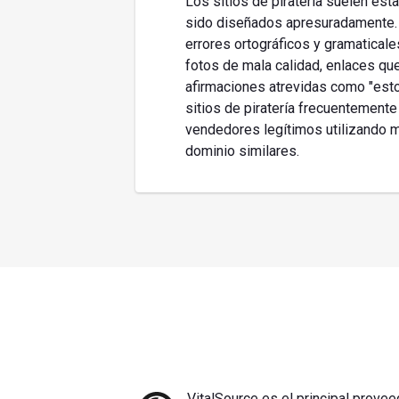
Los sitios de piratería suelen est
sido diseñados apresuradamente. 
errores ortográficos y gramaticales
fotos de mala calidad, enlaces que
afirmaciones atrevidas como "esto
sitios de piratería frecuentemente 
vendedores legítimos utilizando 
dominio similares.
VitalSource es el principal provee