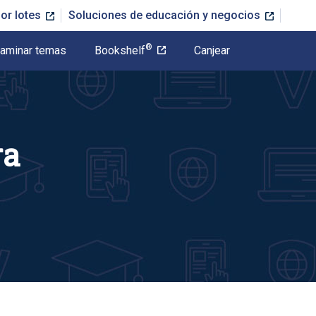
or lotes
Soluciones de educación y negocios
®
aminar temas
Bookshelf
Canjear
ra