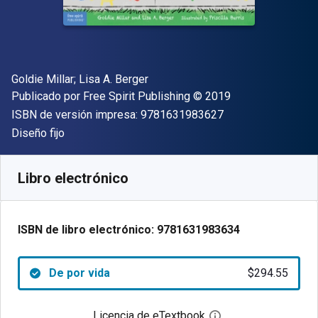
Autor(es)
Goldie Millar; Lisa A. Berger
Editor
Copyright
Publicado por
Free Spirit Publishing
© 2019
"ISBN-13 9781631
ISBN de versión impresa:
9781631983627
Formato
Diseño fijo
Disponible en
$
294.55
MXN
SKU:
9781631983634
Libro electrónico
ISBN de libro electrónico:
9781631983634
De por vida
$294.55
Licencia de eTextbook
Abre el cuadro de di