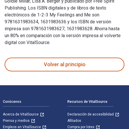
Goldie Millar; Lisa A. Berger y publicado por Free Spirit
Publishing. Los ISBN digitales y de libros de texto
electrónicos de 1-2-3 My Feelings and Me son
9781631983634, 1631983636 y los ISBN de versión
impresa son 9781631983627, 1631983628. Ahorra hasta
un 80% en comparación con la versión impresa al volverte
digital con VitalSource.
1-2-3 My Feelings and Me 1st Edición fue escrito por Goldie 
Volver al principio
Navegación de pie de página
Conócenos
Recursos de VitalSource
Acerca de VitalSource
Declaración de accesibilidad
Prensa y medios
Afiliados
Empleos en VitalSource
Compra por lotes