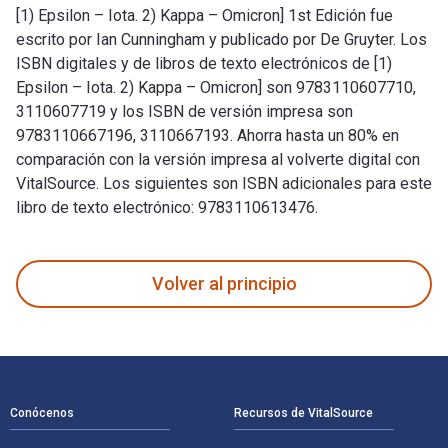
[1) Epsilon – Iota. 2) Kappa – Omicron] 1st Edición fue
escrito por Ian Cunningham y publicado por De Gruyter. Los
ISBN digitales y de libros de texto electrónicos de [1)
Epsilon – Iota. 2) Kappa – Omicron] son 9783110607710,
3110607719 y los ISBN de versión impresa son
9783110667196, 3110667193. Ahorra hasta un 80% en
comparación con la versión impresa al volverte digital con
VitalSource. Los siguientes son ISBN adicionales para este
libro de texto electrónico: 9783110613476.
[1) Epsilon – Iota. 2) Kappa – Omicron] 1st Edición fue escr
Volver al principio
Navegación de pie de página
Conócenos
Recursos de VitalSource