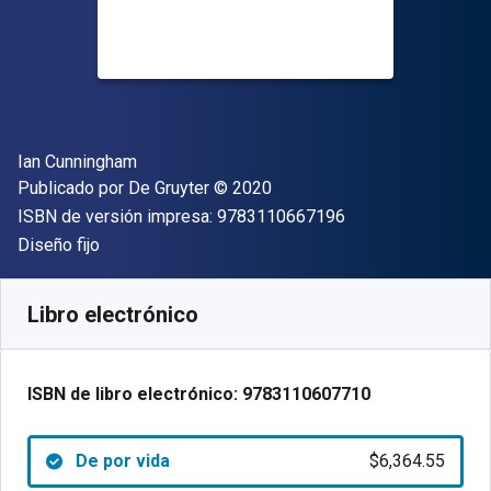
Autor(es)
Ian Cunningham
Editor
Copyright
Publicado por
De Gruyter
© 2020
"ISBN-13 9783110
ISBN de versión impresa:
9783110667196
Formato
Diseño fijo
Disponible en
$
6364.55
MXN
SKU:
9783110607710
Libro electrónico
ISBN de libro electrónico:
9783110607710
De por vida
$6,364.55