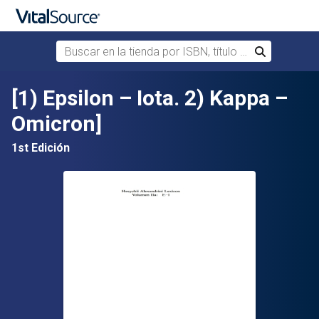
Buscar en la tienda por ISBN, título o autor
Buscar
Saltar al contenido principal
[1) Epsilon – Iota. 2) Kappa –
Omicron]
1st Edición