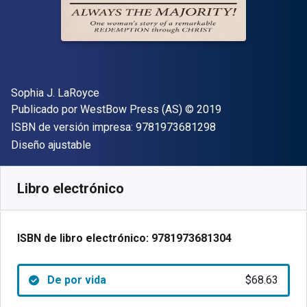
Autor(es)
Sophia J. LaRoyce
Editor
Copyright
Publicado por
WestBow Press (AS)
© 2019
"ISBN-13 9781973
ISBN de versión impresa:
9781973681298
Formato
Diseño ajustable
Disponible en
$
68.63
MXN
SKU:
9781973681304
Libro electrónico
ISBN de libro electrónico:
9781973681304
De por vida
$68.63