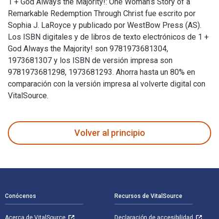
1 + God Always the Majority!: One Woman’s Story of a
Remarkable Redemption Through Christ fue escrito por
Sophia J. LaRoyce y publicado por WestBow Press (AS).
Los ISBN digitales y de libros de texto electrónicos de 1 +
God Always the Majority! son 9781973681304,
1973681307 y los ISBN de versión impresa son
9781973681298, 1973681293. Ahorra hasta un 80% en
comparación con la versión impresa al volverte digital con
VitalSource.
1 + God Always the Majority!: One Woman’s Story of a Remark
Volver al principio
Navegación de pie de página
Conócenos
Recursos de VitalSource
Acerca de VitalSource
Declaración de accesibilidad