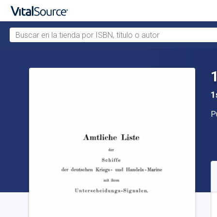
Buscar en la tienda por ISBN, título o autor
Saltar al contenido principal
1
Ed
P
D
S