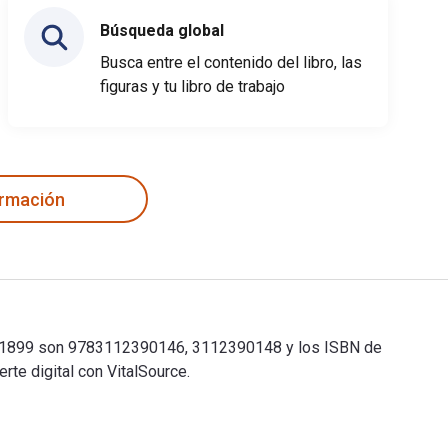
Búsqueda global
Busca entre el contenido del libro, las
figuras y tu libro de trabajo
ormación
anuar 1899 son 9783112390146, 3112390148 y los ISBN de
te digital con VitalSource.
anuar 1899 son 9783112390146, 3112390148 y los ISBN de versión