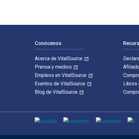
Navegación de pie de página
Conócenos
Recurs
Acerca de VitalSource
Declar
Prensa y medios
Afiliad
Empleos en VitalSource
Compra
Eventos de VitalSource
Libros 
Blog de VitalSource
Compra
Medios de comunicación social