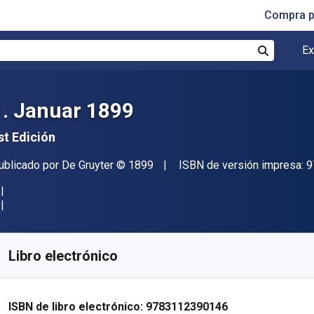
Compra p
Ex
Buscar
1. Januar 1899
st Edición
itor
Copyright
ublicado por
De Gruyter
© 1899
ISBN de versión impresa:
9
isponible en
$
2201.61
MXN
KU:
9783112390146
Libro electrónico
ISBN de libro electrónico:
9783112390146