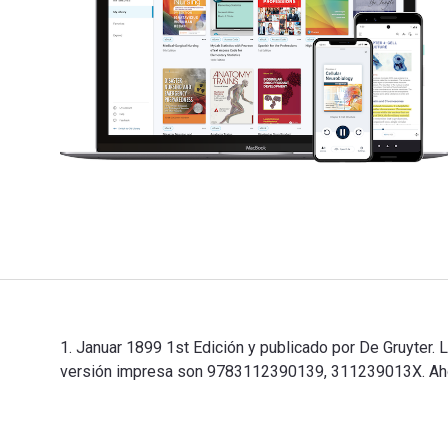
1. Januar 1899 1st Edición y publicado por De Gruyter
versión impresa son 9783112390139, 311239013X. Ahorra
1. Januar 1899 1st Edición y publicado por De Gruyter