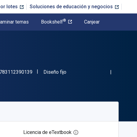
or lotes
Soluciones de educación y negocios
®
aminar temas
Bookshelf
Canjear
"ISBN-13 9783112390139"
Formato
783112390139
Diseño fijo
Licencia de eTextbook
Abre el cuadro de diálogo de