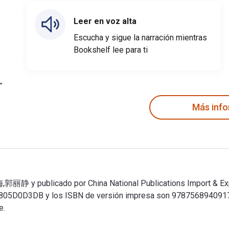
Leer en voz alta
Escucha y sigue la narración mientras
Bookshelf lee para ti
Más inf
ublicado por China National Publications Import & Export (G
3DB y los ISBN de versión impresa son 9787568940917, 7
e.
ublicado por China National Publications Import & Export (