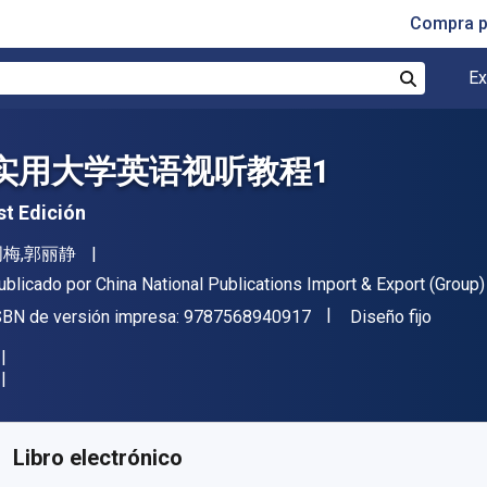
Compra p
Ex
Buscar
实用大学英语视听教程1
st Edición
utor(es)
周梅,郭丽静
itor
ublicado por
China National Publications Import & Export (Group) 
"ISBN-13 9787568940
Formato
SBN de versión impresa:
9787568940917
Diseño fijo
isponible en
$
294.21
MXN
KU:
BK6805D0D3DBR365
Libro electrónico