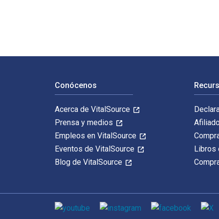
Navegación de pie de página
Conócenos
Recurs
Acerca de VitalSource
Declar
Prensa y medios
Afiliad
Empleos en VitalSource
Compra
Eventos de VitalSource
Libros 
Blog de VitalSource
Compra
Medios de comunicación social