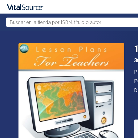
Buscar en la tienda por ISBN, título o autor
Saltar al contenido principal
3
A
P
Ed
P
F
D
D
S