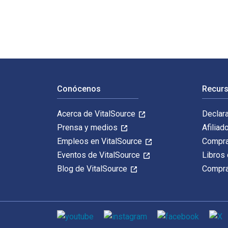
Navegación de pie de página
Conócenos
Recurs
Acerca de VitalSource
Declar
Prensa y medios
Afiliad
Empleos en VitalSource
Compra
Eventos de VitalSource
Libros 
Blog de VitalSource
Compra
Medios de comunicación social