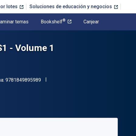
or lotes
Soluciones de educación y negocios
®
aminar temas
Bookshelf
Canjear
S1 - Volume 1
"ISBN-13 9781849895989"
sa:
9781849895989