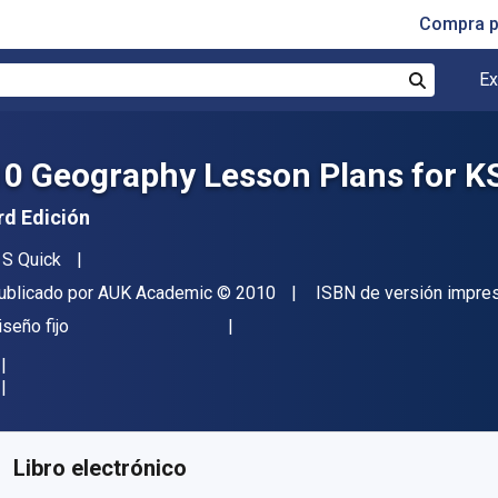
Compra p
Ex
Buscar
10 Geography Lesson Plans for K
rd Edición
utor(es)
 S Quick
itor
Copyright
ublicado por
AUK Academic
© 2010
ISBN de versión impre
ormato
iseño fijo
isponible en
$
476.59
MXN
KU:
9781849895989
Libro electrónico