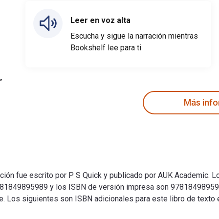
Leer en voz alta
Escucha y sigue la narración mientras
Bookshelf lee para ti
Más inf
ón fue escrito por P S Quick y publicado por AUK Academic. Los
781849895989 y los ISBN de versión impresa son 97818498959
rce. Los siguientes son ISBN adicionales para este libro de text
ión fue escrito por P S Quick y publicado por AUK Academic. Lo