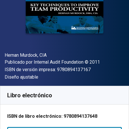
Autor(es)
Hernan Murdock, CIA
Editor
Copyright
Publicado por
Internal Audit Foundation
© 2011
"ISBN-13 9780894
ISBN de versión impresa:
9780894137167
Formato
Diseño ajustable
Disponible en
$
1040.04
MXN
SKU:
9780894137648
Libro electrónico
ISBN de libro electrónico:
9780894137648