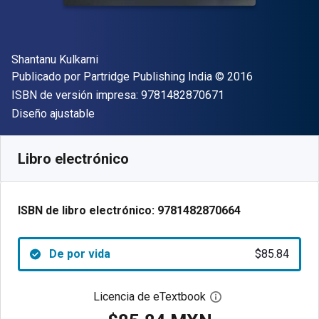
Autor(es)
Shantanu Kulkarni
Editor
Copyright
Publicado por
Partridge Publishing India
© 2016
"ISBN-13 9781482
ISBN de versión impresa:
9781482870671
Formato
Diseño ajustable
Disponible en
$
85.84
MXN
SKU:
9781482870664
Libro electrónico
ISBN de libro electrónico:
9781482870664
De por vida
$85.84
Licencia de eTextbook
Abre el cuadro de di