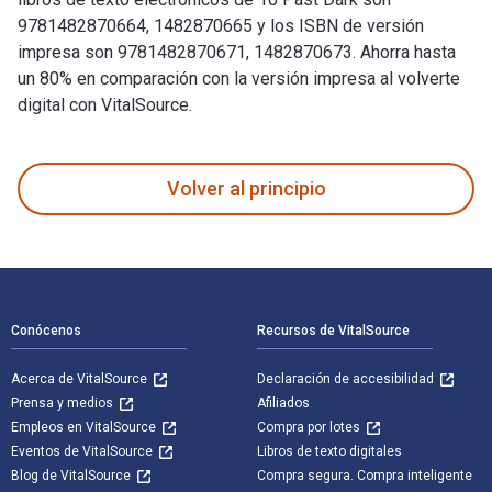
9781482870664, 1482870665 y los ISBN de versión
impresa son 9781482870671, 1482870673. Ahorra hasta
un 80% en comparación con la versión impresa al volverte
digital con VitalSource.
10 Past Dark fue escrito por Shantanu Kulkarni y publicado p
Volver al principio
Navegación de pie de página
Conócenos
Recursos de VitalSource
Acerca de VitalSource
Declaración de accesibilidad
Prensa y medios
Afiliados
Empleos en VitalSource
Compra por lotes
Eventos de VitalSource
Libros de texto digitales
Blog de VitalSource
Compra segura. Compra inteligente