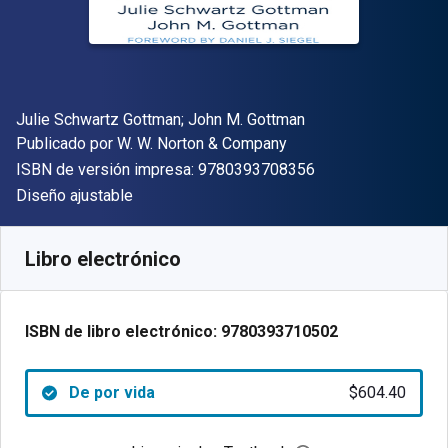
Autor(es)
Julie Schwartz Gottman; John M. Gottman
Editor
Publicado por
W. W. Norton & Company
"ISBN-13 9780393
ISBN de versión impresa:
9780393708356
Formato
Diseño ajustable
Disponible en
$
604.40
MXN
SKU:
9780393710502
Libro electrónico
ISBN de libro electrónico:
9780393710502
De por vida
$604.40