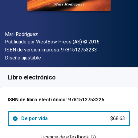
Autor(es)
Mari Rodriguez
Editor
Copyright
Publicado por
WestBow Press (AS)
© 2016
"ISBN-13 9781512
ISBN de versión impresa:
9781512753233
Formato
Diseño ajustable
Disponible en
$
68.63
MXN
SKU:
9781512753226
Libro electrónico
ISBN de libro electrónico:
9781512753226
De por vida
$68.63
Licencia de eTextbook
Abre el cuadro de di