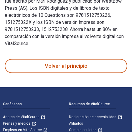
fue escrito por Mari Rodriguez y publicado por WestBow
Press (AS). Los ISBN digitales y de libros de texto
electrónicos de 10 Questions son 9781512753226,
151275322X y los ISBN de versión impresa son
9781512753233, 1512753238. Ahorra hasta un 80% en
comparación con la versión impresa al volverte digital con
VitalSource.
10 Questions: For Every Chapter of the Gospel of Matthew fu
Volver al principio
Navegación de pie de página
Conócenos
Recursos de VitalSource
Acerca de VitalSource
Declaración de accesibilidad
Prensa y medios
Afiliados
Empleos en VitalSource
Compra por lotes