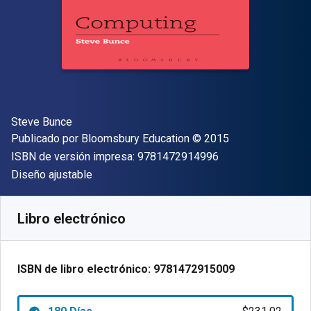
Autor(es)
Steve Bunce
Editor
Copyright
Publicado por
Bloomsbury Education
© 2015
"ISBN-13 9781472
ISBN de versión impresa:
9781472914996
Formato
Diseño ajustable
Disponible en
$
231.02
MXN
SKU:
9781472915009R180
Libro electrónico
ISBN de libro electrónico:
9781472915009