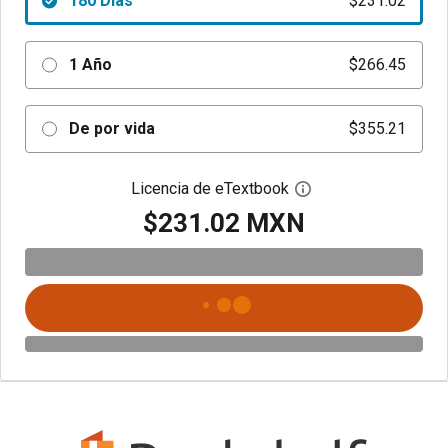
180 Días
$231.02
1 Año
$266.45
De por vida
$355.21
Licencia de eTextbook
Abre el cuadro de di
$231.02 MXN