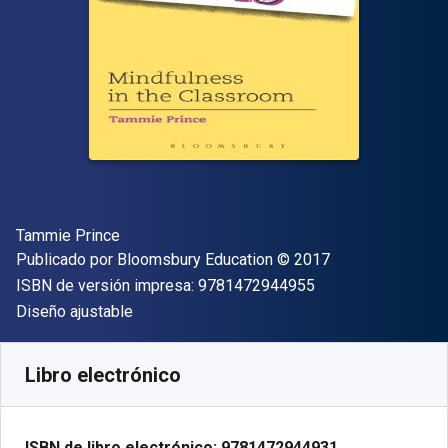
Autor(es)
Tammie Prince
Editor
Copyright
Publicado por
Bloomsbury Education
© 2017
"ISBN-13 9781472
ISBN de versión impresa:
9781472944955
Formato
Diseño ajustable
Disponible en
$
209.00
MXN
SKU:
9781472944931R180
Libro electrónico
ISBN de libro electrónico:
9781472944931