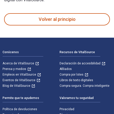
100 Ideas for Primary Teachers: Mindfulness in the Classroom
Volver al principio
Navegación de pie de página
Conócenos
Recursos de VitalSource
Acerca de VitalSource
Declaración de accesibilidad
Prensa y medios
Afiliados
Empleos en VitalSource
Compra por lotes
Eventos de VitalSource
Libros de texto digitales
Blog de VitalSource
Compra segura. Compra inteligente
Permite que te ayudemos
Valoramos tu seguridad
Política de devoluciones
Privacidad