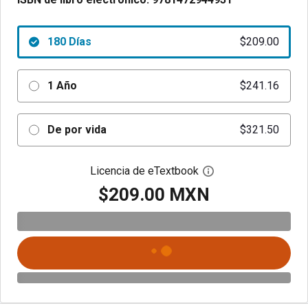
180 Días
$209.00
1 Año
$241.16
De por vida
$321.50
Licencia de eTextbook
Abre el cuadro de di
$209.00 MXN