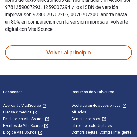
9781259007293, 1259007294 y los ISBN de versión
impresa son 9780070707207, 0070707200. Ahorra hasta
un 80% en comparación con la versión impresa al volverte
digital con VitalSource.
100 Managers in Action fue escrito por T. V Rao y publicado
Volver al principio
Navegación de pie de página
Conócenos
Recursos de VitalSource
Acerca de VitalSource
Declaración de accesibilidad
Prensa y medios
Afiliados
Empleos en VitalSource
Compra por lotes
Eventos de VitalSource
Libros de texto digitales
Blog de VitalSource
Compra segura. Compra inteligente